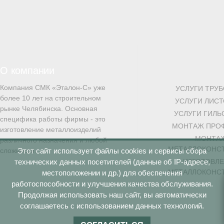
О компании
Компания СМК «Эталон-С» уже
УСЛУГИ ТРУ
более 10 лет на строительном
УСЛУГИ ЛИС
рынке Челябинска. Основная
УСЛУГИ ГИЛ
специфика работы фирмы - это
МОНТАЖ ПРО
изготовление металлоизделий
МОНТА
различного назначения и любой
МЕТАЛЛОКОНС
Этот сайт использует файлы cookies и сервисы сбора
сложности.
технических данных посетителей (данные об IP-адресе,
ИЗГОТОВЛ
МЕТАЛЛОКОНС
местоположении и др.) для обеспечения
работоспособности и улучшения качества обслуживания.
Продолжая использовать наш сайт, вы автоматически
соглашаетесь с использованием данных технологий.