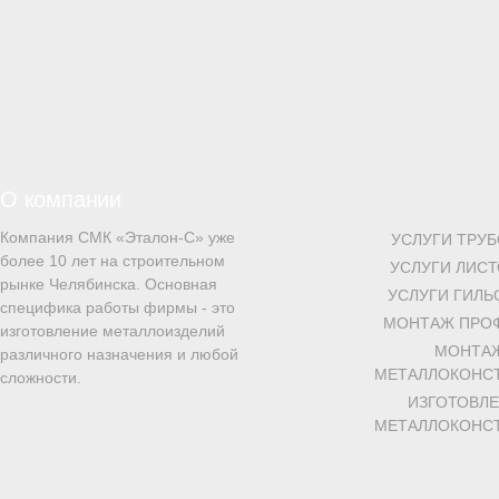
О компании
Компания СМК «Эталон-С» уже
УСЛУГИ ТРУ
более 10 лет на строительном
УСЛУГИ ЛИС
рынке Челябинска. Основная
УСЛУГИ ГИЛ
специфика работы фирмы - это
МОНТАЖ ПРО
изготовление металлоизделий
МОНТА
различного назначения и любой
МЕТАЛЛОКОНС
сложности.
ИЗГОТОВЛ
МЕТАЛЛОКОНС